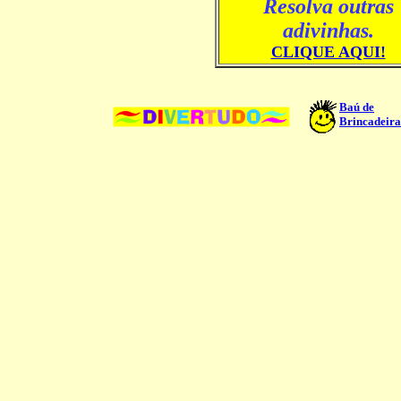
Resolva outras
adivinhas.
CLIQUE AQUI!
Baú de
Brincadeira