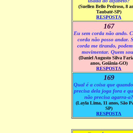
usada do alfabeto?
(Suellen Bello Pedroso, 8 a
Taubaté-SP)
RESPOSTA
167
Eu sem corda não ando. 
corda não posso andar. 
corda me tirando, pode
movimentar. Quem so
(Daniel Augusto Silva Faria
anos, Goiânia-GO)
RESPOSTA
169
Qual é a coisa que quando
precisa dela joga fora e q
não precisa agarra-a
(Layla Lima, 11 anos, São P
SP)
RESPOSTA