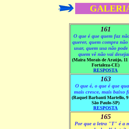
GALERIA
161
O que é que quem faz não
querer, quem compra não
usar, quem usa não pode 
quem vê não vai deseja
(Maíra Morais de Araújo, 11 
Fortaleza-CE)
RESPOSTA
163
O que é, o que é que qu
mais cresce, mais baixo f
(Raquel Barbanti Martello, 9
São Paulo-SP)
RESPOSTA
165
Por que a letra "T" é a 